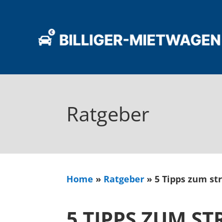
Ratgeber
Home
»
Ratgeber
»
5 Tipps zum st
5 TIPPS ZUM ST