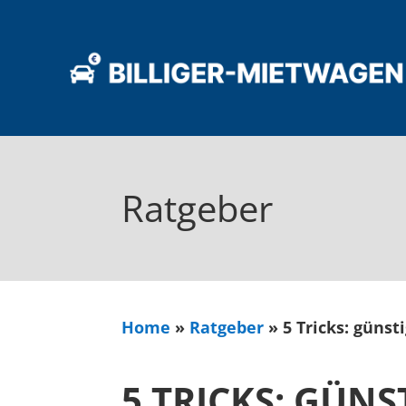
Ratgeber
Home
»
Ratgeber
»
5 Tricks: güns
5 TRICKS: GÜN