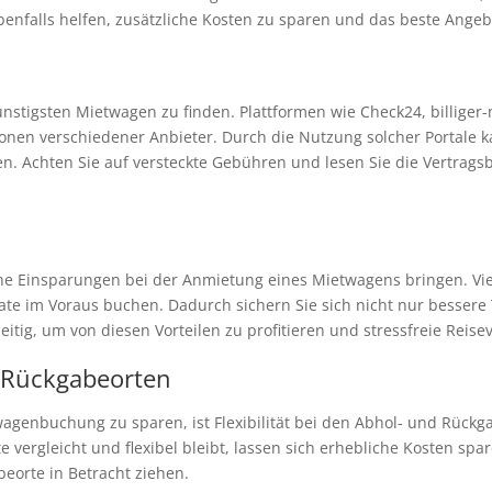
ebenfalls helfen, zusätzliche Kosten zu sparen und das beste Angeb
günstigsten Mietwagen zu finden. Plattformen wie Check24, billige
onen verschiedener Anbieter. Durch die Nutzung solcher Portale 
lten. Achten Sie auf versteckte Gebühren und lesen Sie die Vertrag
he Einsparungen bei der Anmietung eines Mietwagens bringen. Viel
e im Voraus buchen. Dadurch sichern Sie sich nicht nur bessere 
itig, um von diesen Vorteilen zu profitieren und stressfreie Reis
d Rückgabeorten
wagenbuchung zu sparen, ist Flexibilität bei den Abhol- und Rückg
vergleicht und flexibel bleibt, lassen sich erhebliche Kosten spa
beorte in Betracht ziehen.