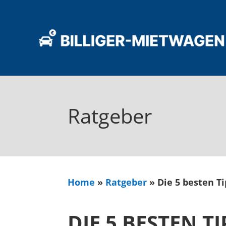
Ratgeber
Home
»
Ratgeber
»
Die 5 besten T
DIE 5 BESTEN T