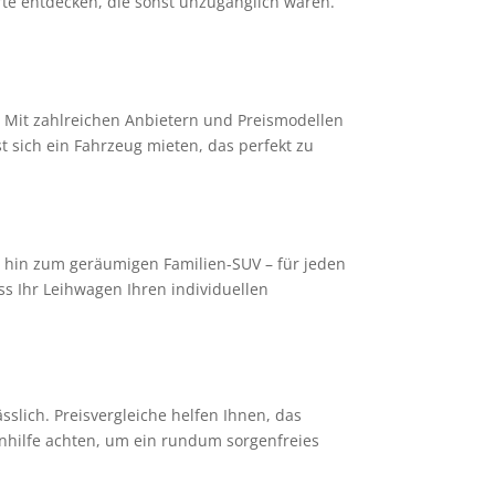
Orte entdecken, die sonst unzugänglich wären.
. Mit zahlreichen Anbietern und Preismodellen
t sich ein Fahrzeug mieten, das perfekt zu
s hin zum geräumigen Familien-SUV – für jeden
s Ihr Leihwagen Ihren individuellen
lich. Preisvergleiche helfen Ihnen, das
enhilfe achten, um ein rundum sorgenfreies