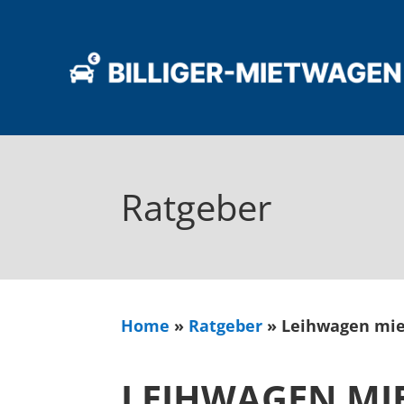
Ratgeber
Home
»
Ratgeber
»
Leihwagen miet
LEIHWAGEN MIET