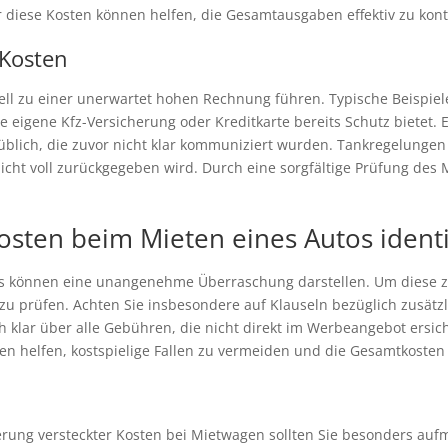
r diese Kosten können helfen, die Gesamtausgaben effektiv zu kont
 Kosten
ll zu einer unerwartet hohen Rechnung führen. Typische Beispiele
re eigene Kfz-Versicherung oder Kreditkarte bereits Schutz bietet.
 üblich, die zuvor nicht klar kommuniziert wurden. Tankregelunge
icht voll zurückgegeben wird. Durch eine sorgfältige Prüfung des M
osten beim Mieten eines Autos identi
s können eine unangenehme Überraschung darstellen. Um diese zu 
 zu prüfen. Achten Sie insbesondere auf Klauseln bezüglich zusät
ch klar über alle Gebühren, die nicht direkt im Werbeangebot ersic
n helfen, kostspielige Fallen zu vermeiden und die Gesamtkosten e
ierung versteckter Kosten bei Mietwagen sollten Sie besonders aufm