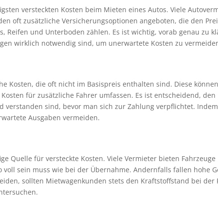
figsten versteckten Kosten beim Mieten eines Autos. Viele Autover
en oft zusätzliche Versicherungsoptionen angeboten, die den Prei
 Reifen und Unterboden zählen. Es ist wichtig, vorab genau zu kl
ngen wirklich notwendig sind, um unerwartete Kosten zu vermeide
e Kosten, die oft nicht im Basispreis enthalten sind. Diese könne
osten für zusätzliche Fahrer umfassen. Es ist entscheidend, den M
und verstanden sind, bevor man sich zur Zahlung verpflichtet. Ind
erwartete Ausgaben vermeiden.
e Quelle für versteckte Kosten. Viele Vermieter bieten Fahrzeuge 
o voll sein muss wie bei der Übernahme. Andernfalls fallen hohe
eiden, sollten Mietwagenkunden stets den Kraftstoffstand bei d
untersuchen.